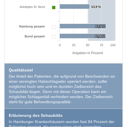
Asklepios Kl. Nord
53,9 %
53,9 %
EXTERNE MEDIEN
Um Inhalte von Videoplattformen und Social Media
Plattformen anzeigen zu können, werden von
Hamburg gesamt
83,7 %
83,7 %
diesen externen Medien Cookies gesetzt.
Bund gesamt
83,4 %
83,4 %
0
25
50
75
100
YouTube
Angaben in Prozent
Vimeo
Qualitätsziel
Der Anteil der Patienten, die aufgrund von Beschwerden an
einer verengten Halsschlagader operiert werden, sollte
möglichst hoch sein und im dunklen Zielbereich des
Schaubilds liegen. Denn mit dieser Operation kann ein
möglicher Schlaganfall verhindert werden. Der Zielbereich
steht für gute Behandlungsqualität.
Erläuterung des Schaubilds
In Hamburger Krankenhäusern wurden fast 84 Prozent der
Patienten operiert, die wegen einer stark verengten