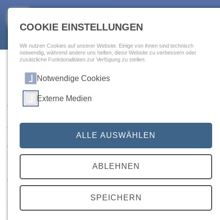
Togg
navig
COOKIE EINSTELLUNGEN
Wir nutzen Cookies auf unserer Website. Einige von ihnen sind technisch
notwendig, während andere uns helfen, diese Website zu verbessern oder
zusätzliche Funktionalitäten zur Verfügung zu stellen.
Rekonstruktion der
Notwendige Cookies
Halsschlagader
Externe Medien
Qualitätsmerkmal: Operation bei
Beschwerden
Gute Behandlungsqualität liegt vor, wenn
ALLE AUSWÄHLEN
möglichst viele Patienten operiert werden, die
eine verengte Halsschlagader haben und über Beschwerden
klagen.
ABLEHNEN
weitere Informationen
SPEICHERN
So häufig werden Patienten mit einer
Halsschlagaderverengung, die bereits über Beschwerden
klagen, operiert