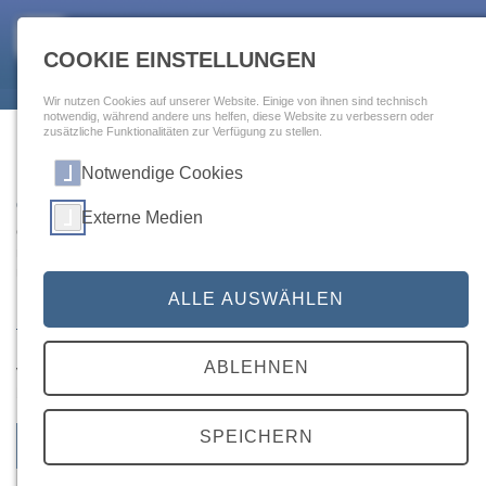
Togg
navig
COOKIE EINSTELLUNGEN
Wir nutzen Cookies auf unserer Website. Einige von ihnen sind technisch
notwendig, während andere uns helfen, diese Website zu verbessern oder
zusätzliche Funktionalitäten zur Verfügung zu stellen.
Hüftgelenkersatz
Notwendige Cookies
Qualitätsmerkmal: Gehfähigkeit
Externe Medien
Gute Behandlungsqualität liegt vor, wenn
möglichst wenig Patienten bei der Entlassung
nur eingeschränkt gehfähig sind.
ALLE AUSWÄHLEN
weitere Informationen
ABLEHNEN
Vergleich: Erwartete und tatsächliche Rate an Patienten, die
bei der Entlassung nur eingeschränkt gehfähig sind
SPEICHERN
2024
Erwartete Rate
Tatsächliche Rate