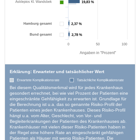
Asklepios Kl. Wandsbek
19,83 %
19,83 %
Hamburg gesamt
2,37 %
2,37 %
Bund gesamt
2,78 %
2,78 %
0
50
100
Angaben in "Prozent"
Erklärung: Erwarteter und tatsächlicher Wert
Erwartete Komplikationsrate
Tatsächliche Komplikationsrate
Bei diesem Qualitätsmerkmal wird für jedes Krankenhaus
gesondert errechnet, bei wie viel Prozent der Patienten eine
eingeschränkte Gehfähigkeit zu erwarten ist. Grundlage für
die Berechnung ist u.a. das so genannte Risiko-Profil der
Patienten eines jeden Krankenhauses. Dieses Risiko-Profil
hängt u.a. vom Alter, Geschlecht, von Vor- und
Begleiterkrankungen der Patienten des Krankenhauses ab.
Krankenhäuser mit vielen dieser Risiko-Patienten haben in
der Regel eine höhere Rate an eingeschränkt gehfähigen
Patienten als Häuser mit wenig Risiko-Patienten. Die