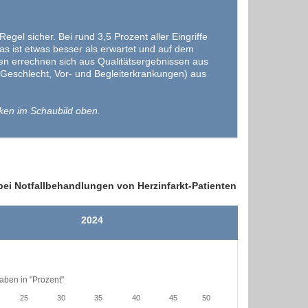
el sicher. Bei rund 3,5 Prozent aller Eingriffe
as ist etwas besser als erwartet und auf dem
en errechnen sich aus Qualitätsergebnissen aus
 Geschlecht, Vor- und Begleiterkrankungen) aus
ken im Schaubild oben.
bei Notfallbehandlungen von Herzinfarkt-Patienten
2024
ben in "Prozent"
25
30
35
40
45
50