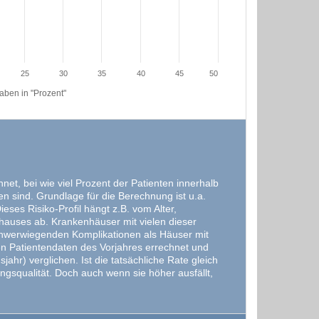
25
30
35
40
45
50
ben in "Prozent"
et, bei wie viel Prozent der Patienten innerhalb
 sind. Grundlage für die Berechnung ist u.a.
ses Risiko-Profil hängt z.B. vom Alter,
hauses ab. Krankenhäuser mit vielen dieser
schwerwiegenden Komplikationen als Häuser mit
en Patientendaten des Vorjahres errechnet und
ahr) verglichen. Ist die tatsächliche Rate gleich
ngsqualität. Doch auch wenn sie höher ausfällt,