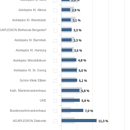
2,6 %
2,6 %
Asklepios Kl. Altona
2,9 %
2,9 %
Asklepios Kl. Wandsbek
3,1 %
3,1 %
GAPLESION Bethesda Bergedorf
3,3 %
3,3 %
Asklepios Kl. Barmbek
3,3 %
3,3 %
Asklepios Kl. Harburg
3,5 %
3,5 %
Asklepios Westklinikum
4,8 %
4,8 %
Asklepios Kl. St. Georg
5,0 %
5,0 %
Schön Klinik Eilbek
5,1 %
5,1 %
Kath. Marienkrankenhaus
5,8 %
5,8 %
UKE
5,9 %
5,9 %
Bundeswehrkrankenhaus
7,0 %
7,0 %
AGAPLESION Diakonie
11,3 %
11,3 %