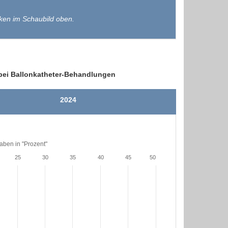
ken im Schaubild oben.
 bei Ballonkatheter-Behandlungen
2024
ben in "Prozent"
25
30
35
40
45
50