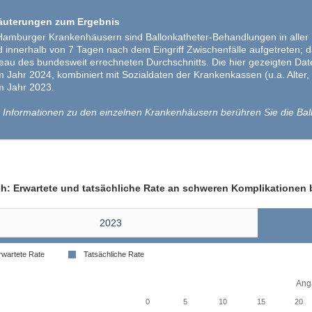
äuterungen zum Ergebnis
Hamburger Krankenhäusern sind Ballonkatheter-Behandlungen in aller Reg
d innerhalb von 7 Tagen nach dem Eingriff Zwischenfälle aufgetreten; d
eau des bundesweit errechneten Durchschnitts. Die hier gezeigten Dat
 Jahr 2024, kombiniert mit Sozialdaten der Krankenkassen (u.a. Alter,
 Jahr 2023.
 Informationen zu den einzelnen Krankenhäusern berühren Sie die Bal
ch: Erwartete und tatsächliche Rate an schweren Komplikationen 
2023
rwartete Rate
Tatsächliche Rate
Anga
0
5
10
15
20