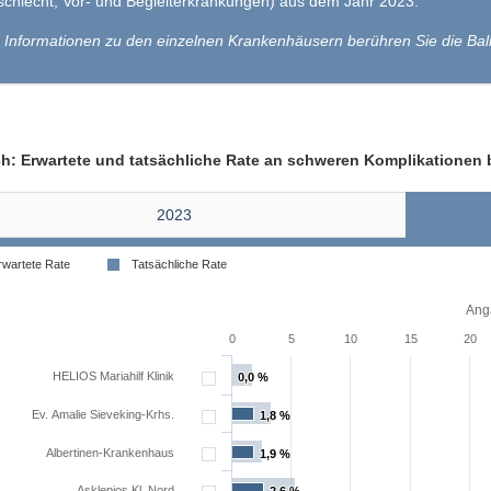
chlecht, Vor- und Begleiterkrankungen) aus dem Jahr 2023.
 Informationen zu den einzelnen Krankenhäusern berühren Sie die Bal
ch: Erwartete und tatsächliche Rate an schweren Komplikationen
2023
rwartete Rate
Tatsächliche Rate
Anga
0
5
10
15
20
HELIOS Mariahilf Klinik
0,0 %
0,0 %
Ev. Amalie Sieveking-Krhs.
1,8 %
1,8 %
Albertinen-Krankenhaus
1,9 %
1,9 %
Asklepios Kl. Nord