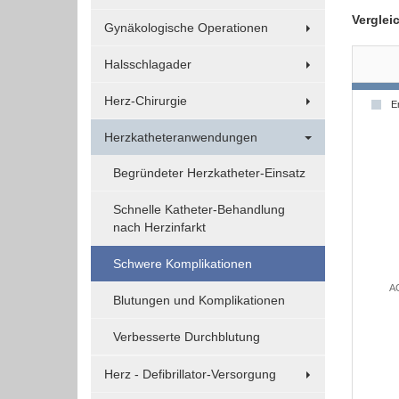
Verglei
Funktionen und sind für die einwandfreie Funktion
Gynäkologische Operationen
der Website erforderlich.
Halsschlagader
Einverständnis-Cookie
Herz-Chirurgie
E
Name:
Herzkatheteranwendungen
cookie_consent
Begründeter Herzkatheter-Einsatz
Zweck:
Dieser Cookie speichert die
Schnelle Katheter-Behandlung
ausgewählten Einverständnis-
nach Herzinfarkt
Optionen des Benutzers
Schwere Komplikationen
Cookie
Laufzeit:
A
Blutungen und Komplikationen
1 Jahr
Verbesserte Durchblutung
Herz - Defibrillator-Versorgung
EXTERNE MEDIEN