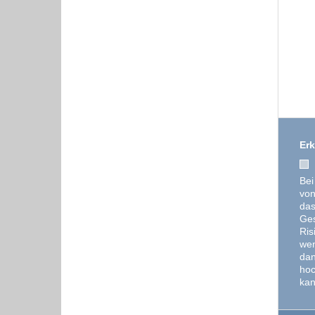
Erk
Bei
von
das
Ges
Ris
wen
dan
hoc
kan