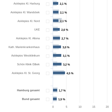
Asklepios Kl. Harburg
2,1 %
2,1 %
Asklepios Kl. Wandsbek
2,1 %
2,1 %
Asklepios Kl. Nord
2,1 %
2,1 %
UKE
2,6 %
2,6 %
Asklepios Kl. Altona
2,7 %
2,7 %
Kath. Marienkrankenhaus
3,0 %
3,0 %
Asklepios Westklinikum
3,1 %
3,1 %
Schön Klinik Eilbek
3,2 %
3,2 %
Asklepios Kl. St. Georg
4,5 %
4,5 %
Hamburg gesamt
1,7 %
1,7 %
Bund gesamt
1,5 %
1,5 %
0
5
10
15
20