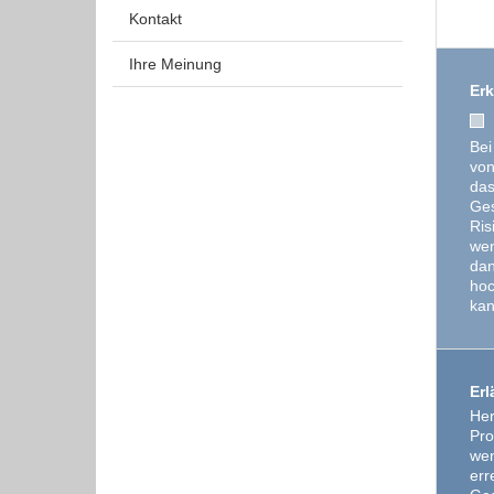
Kontakt
Ihre Meinung
Erk
Bei
von
das
Ges
Ris
wen
dan
hoc
kan
Erl
Her
Pro
wen
err