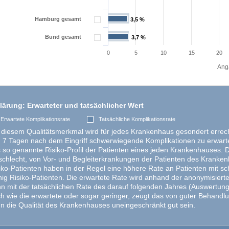
Hamburg gesamt
3,5 %
3,5 %
Bund gesamt
3,7 %
3,7 %
0
5
10
15
20
Anga
lärung: Erwarteter und tatsächlicher Wert
Erwartete Komplikationsrate
Tatsächliche Komplikationsrate
 diesem Qualitätsmerkmal wird für jedes Krankenhaus gesondert errechn
 7 Tagen nach dem Eingriff schwerwiegende Komplikationen zu erwarten
 so genannte Risiko-Profil der Patienten eines jeden Krankenhauses. Die
chlecht, von Vor- und Begleiterkrankungen der Patienten des Kranken
iko-Patienten haben in der Regel eine höhere Rate an Patienten mit 
ig Risiko-Patienten. Die erwartete Rate wird anhand der anonymisiert
n mit der tatsächlichen Rate des darauf folgenden Jahres (Auswertungsj
h wie die erwartete oder sogar geringer, zeugt das von guter Behandlu
n die Qualität des Krankenhauses uneingeschränkt gut sein.