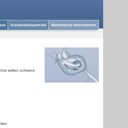
isse
Krankenhausportraits
Medizinische Informationen
chst selten schwere
nten