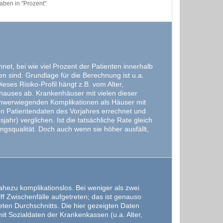
ben in "Prozent"
et, bei wie viel Prozent der Patienten innerhalb
 sind. Grundlage für die Berechnung ist u.a.
ses Risiko-Profil hängt z.B. vom Alter,
hauses ab. Krankenhäuser mit vielen dieser
schwerwiegenden Komplikationen als Häuser mit
en Patientendaten des Vorjahres errechnet und
ahr) verglichen. Ist die tatsächliche Rate gleich
ngsqualität. Doch auch wenn sie höher ausfällt,
ezu komplikationslos. Bei weniger als zwei
f Zwischenfälle aufgetreten; das ist genauso
ten Durchschnitts. Die hier gezeigten Daten
t Sozialdaten der Krankenkassen (u.a. Alter,