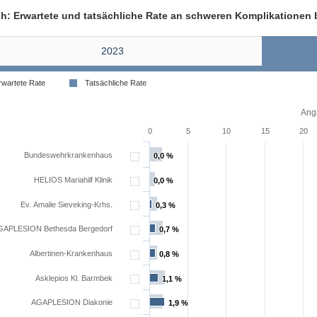
ch: Erwartete und tatsächliche Rate an schweren Komplikationen
2023
rwartete Rate
Tatsächliche Rate
Anga
0
5
10
15
20
Bundeswehrkrankenhaus
0,0 %
0,0 %
HELIOS Mariahilf Klinik
0,0 %
0,0 %
Ev. Amalie Sieveking-Krhs.
0,3 %
0,3 %
GAPLESION Bethesda Bergedorf
0,7 %
0,7 %
Albertinen-Krankenhaus
0,8 %
0,8 %
Asklepios Kl. Barmbek
1,1 %
1,1 %
AGAPLESION Diakonie
1,9 %
1,9 %