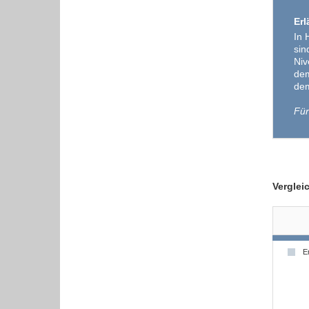
Erl
In 
sin
Niv
dem
dem
Für
Verglei
E