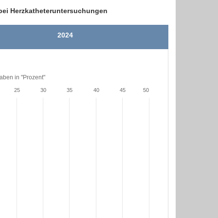
 bei Herzkatheteruntersuchungen
2024
ben in "Prozent"
25
30
35
40
45
50