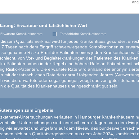
Anga
lärung: Erwarteter und tatsächlicher Wert
Erwartete Komplikationsrate
Tatsächliche Komplikationsrate
 diesem Qualitätsmerkmal wird für jedes Krankenhaus gesondert errechn
 7 Tagen nach dem Eingriff schwerwiegende Komplikationen zu erwarten
 so genannte Risiko-Profil der Patienten eines jeden Krankenhauses. Die
chlecht, von Vor- und Begleiterkrankungen der Patienten des Kranken
iko-Patienten haben in der Regel eine höhere Rate an Patienten mit 
ig Risiko-Patienten. Die erwartete Rate wird anhand der anonymisiert
n mit der tatsächlichen Rate des darauf folgenden Jahres (Auswertungsj
h wie die erwartete oder sogar geringer, zeugt das von guter Behandlu
n die Qualität des Krankenhauses uneingeschränkt gut sein.
äuterungen zum Ergebnis
zkatheter-Untersuchungen verlaufen in Hamburger Krankenhäusern nah
zent aller Untersuchungen sind innerhalb von 7 Tagen nach dem Eingrif
ig wie erwartet und ungefähr auf dem Niveau des bundesweit errechne
echnen sich aus Qualitätsergebnissen aus dem Jahr 2024, kombiniert mi