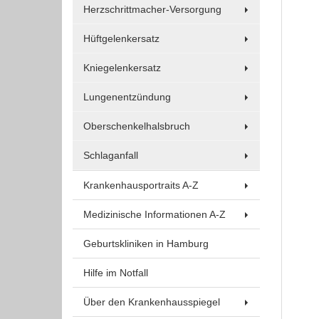
Um Inhalte von Videoplattformen und Social Media
Herzschrittmacher-Versorgung
Plattformen anzeigen zu können, werden von
Hüftgelenkersatz
diesen externen Medien Cookies gesetzt.
Kniegelenkersatz
YouTube
Lungenentzündung
Vimeo
Oberschenkelhalsbruch
Schlaganfall
Krankenhausportraits A-Z
Medizinische Informationen A-Z
Geburtskliniken in Hamburg
Hilfe im Notfall
Über den Krankenhausspiegel