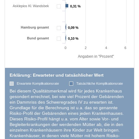
Asklepios Kl. Wandsbek
0,31 %
0,31 %
EXTERNE MEDIEN
Um Inhalte von Videoplattformen und Social Media
Hamburg gesamt
0,09 %
0,09 %
Plattformen anzeigen zu können, werden von
diesen externen Medien Cookies gesetzt.
Bund gesamt
0,10 %
0,10 %
0
2
4
6
YouTube
Angaben in "Prozent"
Vimeo
Erklärung: Erwarteter und tatsächlicher Wert
Erwartete Komplikationsrate
Tatsächliche Komplikationsrate
Bei diesem Qualitätsmerkmal wird für jedes Krankenhaus
gesondert errechnet, bei wie viel Prozent der Gebärenden
ein Dammriss des Schweregrades IV zu erwarten ist.
Grundlage für die Berechnung ist u.a. das so genannte
Risiko-Profil der Gebärenden eines jeden Krankenhauses.
Dieses Risiko-Profil hängt u.a. vom Alter sowie Vor- und
Begleiterkrankungen der werdenden Mütter ab, die in den
einzelnen Krankenhäusern ihre Kinder zur Welt bringen.
Krankenhäuser, in denen viele Mütter mit hohem Risiko-