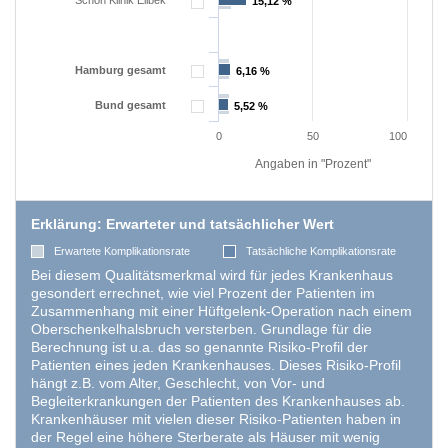
Schön Klinik Eilbek
15,12 %
15,12 %
Hamburg gesamt
6,16 %
6,16 %
Bund gesamt
5,52 %
5,52 %
0
50
100
Angaben in "Prozent"
Erklärung: Erwarteter und tatsächlicher Wert
Erwartete Komplikationsrate
Tatsächliche Komplikationsrate
Bei diesem Qualitätsmerkmal wird für jedes Krankenhaus
gesondert errechnet, wie viel Prozent der Patienten im
Zusammenhang mit einer Hüftgelenk-Operation nach einem
Oberschenkelhalsbruch versterben. Grundlage für die
Berechnung ist u.a. das so genannte Risiko-Profil der
Patienten eines jeden Krankenhauses. Dieses Risiko-Profil
hängt z.B. vom Alter, Geschlecht, von Vor- und
Begleiterkrankungen der Patienten des Krankenhauses ab.
Krankenhäuser mit vielen dieser Risiko-Patienten haben in
der Regel eine höhere Sterberate als Häuser mit wenig