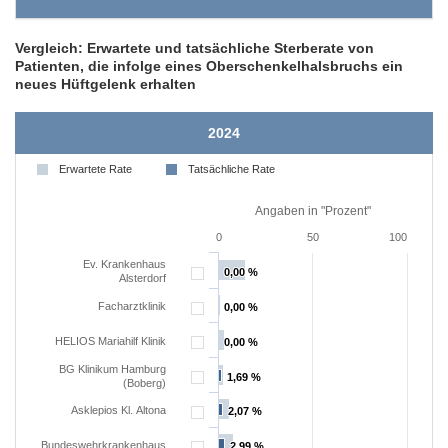
Vergleich: Erwartete und tatsächliche Sterberate von
Patienten, die infolge eines Oberschenkelhalsbruchs ein
neues Hüftgelenk erhalten
2024
Erwartete Rate
Tatsächliche Rate
Angaben in "Prozent"
0
50
100
Ev. Krankenhaus
0,00 %
0,00 %
Alsterdorf
Facharztklinik
0,00 %
0,00 %
HELIOS Mariahilf Klinik
0,00 %
0,00 %
BG Klinikum Hamburg
1,69 %
1,69 %
(Boberg)
Asklepios Kl. Altona
2,07 %
2,07 %
Bundeswehrkrankenhaus
2,99 %
2,99 %