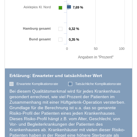
Asklepios Kl. Nord
7,69 %
7,69 %
Hamburg gesamt
0,32 %
0,32 %
Bund gesamt
0,35 %
0,35 %
0
50
100
Angaben in "Prozent"
Erklärung: Erwarteter und tatsächlicher Wert
Erwartete Komplikationsrate
Tatsächliche Komplikationsrate
Bei diesem Qualitätsmerkmal wird für jedes Krankenhaus
gesondert errechnet, wie viel Prozent der Patienten im
Zusammenhang mit einer Hüftgelenk-Operation versterben.
Grundlage für die Berechnung ist u.a. das so genannte
Risiko-Profil der Patienten eines jeden Krankenhauses.
Dieses Risiko-Profil hängt z.B. vom Alter, Geschlecht, von
Vor- und Begleiterkrankungen der Patienten des
Krankenhauses ab. Krankenhäuser mit vielen dieser Risiko-
Patienten haben in der Regel eine höhere Sterberate als