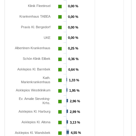
Klinik Fleetinsel
0,00 %
0,00 %
EXTERNE MEDIEN
Krankenhaus TABEA
0,00 %
0,00 %
Um Inhalte von Videoplattformen und Social Media
Praxis Kl. Bergedorf
0,00 %
0,00 %
Plattformen anzeigen zu können, werden von
diesen externen Medien Cookies gesetzt.
UKE
0,00 %
0,00 %
Albertinen-Krankenhaus
0,25 %
0,25 %
YouTube
Schön Klinik Eilbek
0,36 %
0,36 %
Asklepios Kl. Barmbek
0,64 %
0,64 %
Vimeo
Kath.
1,33 %
1,33 %
Marienkrankenhaus
Asklepios Westklinikum
1,95 %
1,95 %
Ev. Amalie Sieveking-
2,96 %
2,96 %
Krhs.
Asklepios Kl. Harburg
2,99 %
2,99 %
Asklepios Kl. Altona
3,13 %
3,13 %
Asklepios Kl. Wandsbek
4,55 %
4,55 %