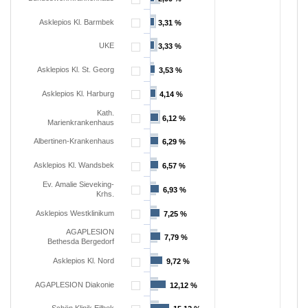
Asklepios Kl. Barmbek
3,31 %
3,31 %
UKE
3,33 %
3,33 %
Asklepios Kl. St. Georg
3,53 %
3,53 %
Asklepios Kl. Harburg
4,14 %
4,14 %
Kath.
6,12 %
6,12 %
Marienkrankenhaus
Albertinen-Krankenhaus
6,29 %
6,29 %
Asklepios Kl. Wandsbek
6,57 %
6,57 %
Ev. Amalie Sieveking-
6,93 %
6,93 %
Krhs.
Asklepios Westklinikum
7,25 %
7,25 %
AGAPLESION
7,79 %
7,79 %
Bethesda Bergedorf
Asklepios Kl. Nord
9,72 %
9,72 %
AGAPLESION Diakonie
12,12 %
12,12 %