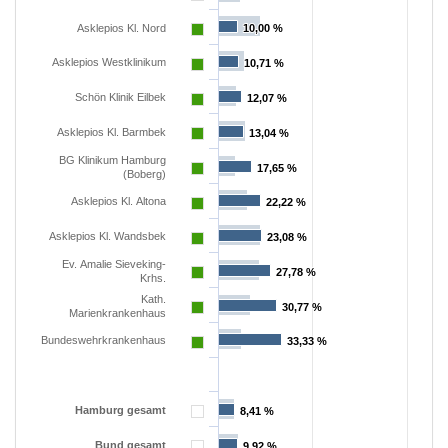
Asklepios Kl. Nord
10,00 %
10,00 %
Asklepios Westklinikum
10,71 %
10,71 %
Schön Klinik Eilbek
12,07 %
12,07 %
Asklepios Kl. Barmbek
13,04 %
13,04 %
BG Klinikum Hamburg
17,65 %
17,65 %
(Boberg)
Asklepios Kl. Altona
22,22 %
22,22 %
Asklepios Kl. Wandsbek
23,08 %
23,08 %
Ev. Amalie Sieveking-
27,78 %
27,78 %
Krhs.
Kath.
30,77 %
30,77 %
Marienkrankenhaus
Bundeswehrkrankenhaus
33,33 %
33,33 %
Hamburg gesamt
8,41 %
8,41 %
Bund gesamt
9,92 %
9,92 %