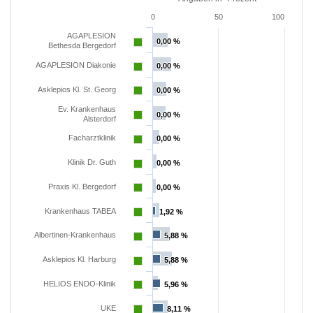
0
50
100
AGAPLESION
0,00 %
0,00 %
Bethesda Bergedorf
AGAPLESION Diakonie
0,00 %
0,00 %
Asklepios Kl. St. Georg
0,00 %
0,00 %
Ev. Krankenhaus
0,00 %
0,00 %
Alsterdorf
Facharztklinik
0,00 %
0,00 %
Klinik Dr. Guth
0,00 %
0,00 %
Praxis Kl. Bergedorf
0,00 %
0,00 %
Krankenhaus TABEA
1,92 %
1,92 %
Albertinen-Krankenhaus
5,88 %
5,88 %
Asklepios Kl. Harburg
5,88 %
5,88 %
HELIOS ENDO-Klinik
5,96 %
5,96 %
UKE
8,11 %
8,11 %