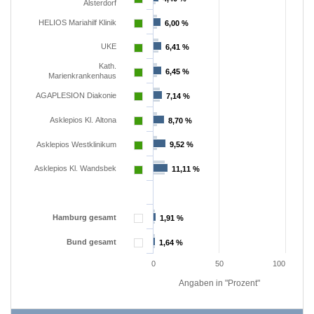
Alsterdorf
HELIOS Mariahilf Klinik
6,00 %
6,00 %
UKE
6,41 %
6,41 %
Kath.
6,45 %
6,45 %
Marienkrankenhaus
AGAPLESION Diakonie
7,14 %
7,14 %
Asklepios Kl. Altona
8,70 %
8,70 %
Asklepios Westklinikum
9,52 %
9,52 %
Asklepios Kl. Wandsbek
11,11 %
11,11 %
Hamburg gesamt
1,91 %
1,91 %
Bund gesamt
1,64 %
1,64 %
0
50
100
Angaben in "Prozent"