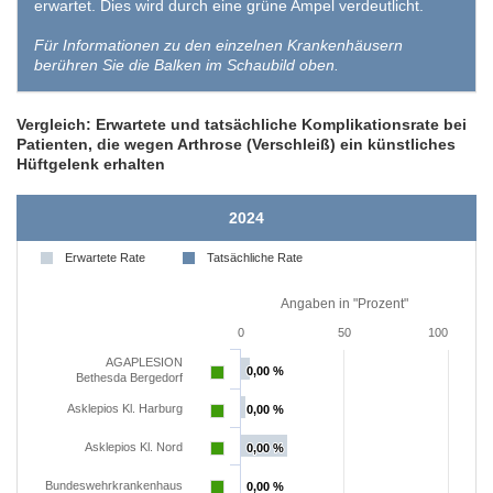
erwartet. Dies wird durch eine grüne Ampel verdeutlicht.
Für Informationen zu den einzelnen Krankenhäusern
berühren Sie die Balken im Schaubild oben.
Vergleich: Erwartete und tatsächliche Komplikationsrate bei
Patienten, die wegen Arthrose (Verschleiß) ein künstliches
Hüftgelenk erhalten
2024
Erwartete Rate
Tatsächliche Rate
Angaben in "Prozent"
0
50
100
AGAPLESION
0,00 %
0,00 %
Bethesda Bergedorf
Asklepios Kl. Harburg
0,00 %
0,00 %
Asklepios Kl. Nord
0,00 %
0,00 %
Bundeswehrkrankenhaus
0,00 %
0,00 %