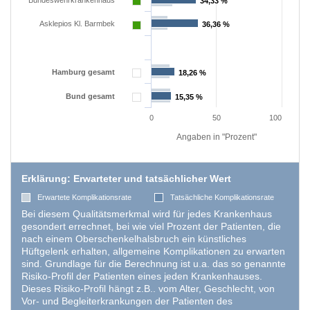
Bundeswehrkrankenhaus
34,33 %
34,33 %
Asklepios Kl. Barmbek
36,36 %
36,36 %
Hamburg gesamt
18,26 %
18,26 %
Bund gesamt
15,35 %
15,35 %
0
50
100
Angaben in "Prozent"
Erklärung: Erwarteter und tatsächlicher Wert
Erwartete Komplikationsrate
Tatsächliche Komplikationsrate
Bei diesem Qualitätsmerkmal wird für jedes Krankenhaus
gesondert errechnet, bei wie viel Prozent der Patienten, die
nach einem Oberschenkelhalsbruch ein künstliches
Hüftgelenk erhalten, allgemeine Komplikationen zu erwarten
sind. Grundlage für die Berechnung ist u.a. das so genannte
Risiko-Profil der Patienten eines jeden Krankenhauses.
Dieses Risiko-Profil hängt z.B.. vom Alter, Geschlecht, von
Vor- und Begleiterkrankungen der Patienten des