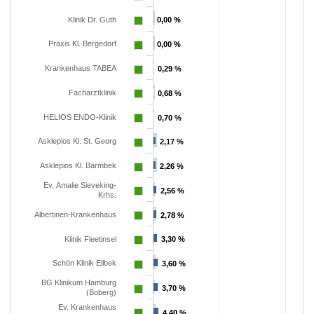
Klinik Dr. Guth
0,00 %
0,00 %
Praxis Kl. Bergedorf
0,00 %
0,00 %
Krankenhaus TABEA
0,29 %
0,29 %
Facharztklinik
0,68 %
0,68 %
HELIOS ENDO-Klinik
0,70 %
0,70 %
Asklepios Kl. St. Georg
2,17 %
2,17 %
Asklepios Kl. Barmbek
2,26 %
2,26 %
Ev. Amalie Sieveking-
2,56 %
2,56 %
Krhs.
Albertinen-Krankenhaus
2,78 %
2,78 %
Klinik Fleetinsel
3,30 %
3,30 %
Schön Klinik Eilbek
3,60 %
3,60 %
BG Klinikum Hamburg
3,70 %
3,70 %
(Boberg)
Ev. Krankenhaus
4,40 %
4,40 %