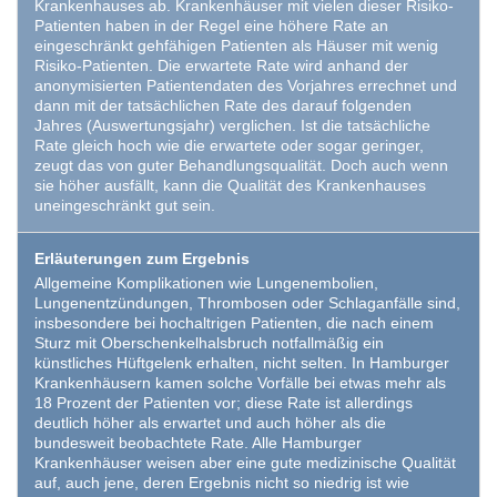
Krankenhauses ab. Krankenhäuser mit vielen dieser Risiko-
Patienten haben in der Regel eine höhere Rate an
eingeschränkt gehfähigen Patienten als Häuser mit wenig
Risiko-Patienten. Die erwartete Rate wird anhand der
anonymisierten Patientendaten des Vorjahres errechnet und
dann mit der tatsächlichen Rate des darauf folgenden
Jahres (Auswertungsjahr) verglichen. Ist die tatsächliche
Rate gleich hoch wie die erwartete oder sogar geringer,
zeugt das von guter Behandlungsqualität. Doch auch wenn
sie höher ausfällt, kann die Qualität des Krankenhauses
uneingeschränkt gut sein.
Erläuterungen zum Ergebnis
Allgemeine Komplikationen wie Lungenembolien,
Lungenentzündungen, Thrombosen oder Schlaganfälle sind,
insbesondere bei hochaltrigen Patienten, die nach einem
Sturz mit Oberschenkelhalsbruch notfallmäßig ein
künstliches Hüftgelenk erhalten, nicht selten. In Hamburger
Krankenhäusern kamen solche Vorfälle bei etwas mehr als
18 Prozent der Patienten vor; diese Rate ist allerdings
deutlich höher als erwartet und auch höher als die
bundesweit beobachtete Rate. Alle Hamburger
Krankenhäuser weisen aber eine gute medizinische Qualität
auf, auch jene, deren Ergebnis nicht so niedrig ist wie