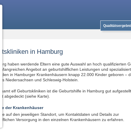
Qualitätsergebn
tskliniken in Hamburg
rg haben werdende Eltern eine gute Auswahl an hoch qualifizierten Ge
fangreichen Angebot an geburtshilflichen Leistungen und spezialisier
rden in Hamburger Krankenhäusern knapp 22.000 Kinder geboren – d
aus Niedersachsen und Schleswig-Holstein.
esamt elf Geburtskliniken ist die Geburtshilfe in Hamburg gut aufgestel
at abgedeckt (siehe Karte).
te der Krankenhäuser
Sie auf den jeweiligen Standort, um Kontaktdaten und Details zur
ilflichen Versorgung in den einzelnen Krankenhäusern zu erfahren.