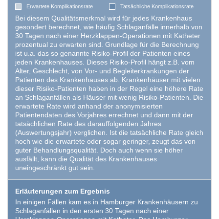
Erwartete Komplikationsrate
Tatsächliche Komplikationsrate
Bei diesem Qualitätsmerkmal wird für jedes Krankenhaus
EXTERNE MEDIEN
gesondert berechnet, wie häufig Schlaganfälle innerhalb von
Um Inhalte von Videoplattformen und Social Media
30 Tagen nach einer Herzklappen-Operationen mit Katheter
prozentual zu erwarten sind. Grundlage für die Berechnung
Plattformen anzeigen zu können, werden von
ist u.a. das so genannte Risiko-Profil der Patienten eines
diesen externen Medien Cookies gesetzt.
jeden Krankenhauses. Dieses Risiko-Profil hängt z.B. vom
Alter, Geschlecht, von Vor- und Begleiterkrankungen der
Patienten des Krankenhauses ab. Krankenhäuser mit vielen
YouTube
dieser Risiko-Patienten haben in der Regel eine höhere Rate
an Schlaganfällen als Häuser mit wenig Risiko-Patienten. Die
erwartete Rate wird anhand der anonymisierten
Patientendaten des Vorjahres errechnet und dann mit der
Vimeo
tatsächlichen Rate des darauffolgenden Jahres
(Auswertungsjahr) verglichen. Ist die tatsächliche Rate gleich
hoch wie die erwartete oder sogar geringer, zeugt das von
guter Behandlungsqualität. Doch auch wenn sie höher
ausfällt, kann die Qualität des Krankenhauses
uneingeschränkt gut sein.
Erläuterungen zum Ergebnis
In einigen Fällen kam es in Hamburger Krankenhäusern zu
Schlaganfällen in den ersten 30 Tagen nach einer