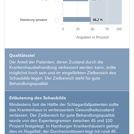
EXTERNE MEDIEN
Hamburg gesamt
48,2 %
48,2 %
Um Inhalte von Videoplattformen und Social Media
Plattformen anzeigen zu können, werden von
0
25
50
75
100
diesen externen Medien Cookies gesetzt.
Angaben in Prozent
YouTube
Qualitätsziel
Der Anteil der Patienten, deren Zustand durch die
Krankenhausbehandlung verbessert werden kann, sollte
Vimeo
möglichst hoch sein und im eingefärbten Zielbereich des
Schaubilds liegen. Der Zielbereich steht für gute
Behandlungsqualität.
Erläuterung des Schaubilds
Mindestens fast die Hälfte der Schlaganfallpatienten sollte
das Krankenhaus in verbessertem Gesundheitszustand
verlassen. Der Zielbereich für gute Behandlungsqualität
wurde von den Expertengremien zwischen 45 und 100
Prozent festgelegt. In Hamburger Krankenhäusern gelingt
dies im Regelfall; der Durchschnittswert liegt mit rund 48