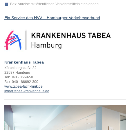
Box: Anreise mit öffentlichen Verkehrsmitteln
EXTERNE MEDIEN
Ein Service des HVV – Hamburger Verkehrsverbund
Um Inhalte von Videoplattformen und Social Media
Plattformen anzeigen zu können, werden von
diesen externen Medien Cookies gesetzt.
YouTube
Krankenhaus Tabea
Kösterbergstraße 32
Vimeo
22587 Hamburg
Tel: 040 - 86692-0
Fax: 040 - 86692-300
www.tabea-fachklinik.de
info@tabea-krankenhaus.de