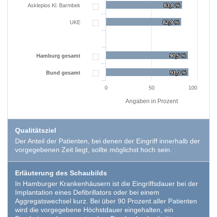
Asklepios Kl. Barmbek
83,8 %
83,8 %
EXTERNE MEDIEN
UKE
82,9 %
82,9 %
Um Inhalte von Videoplattformen und Social Media
Plattformen anzeigen zu können, werden von
Hamburg gesamt
90,5 %
90,5 %
diesen externen Medien Cookies gesetzt.
Bund gesamt
91,0 %
91,0 %
YouTube
0
50
100
Angaben in Prozent
Vimeo
Qualitätsziel
Der Anteil der Patienten, bei denen der Eingriff innerhalb der
vorgegebenen Zeit liegt, sollte möglichst hoch sein.
Erläuterung des Schaubilds
In Hamburger Krankenhäusern ist die Eingriffsdauer bei der
Implantation eines Defibrillators oder bei einem
Aggregatswechsel kurz. Bei über 90 Prozent aller Patienten
wird die vorgegebene Höchstdauer eingehalten, ein